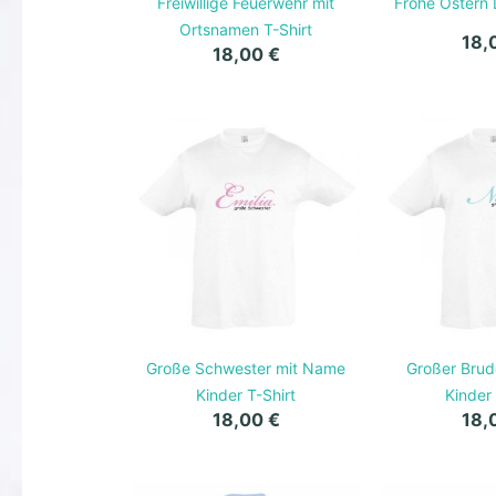
Freiwillige Feuerwehr mit
Frohe Ostern 
Ortsnamen T-Shirt
18,
18,00
€
Große Schwester mit Name
Großer Brud
Kinder T-Shirt
Kinder 
18,00
€
18,