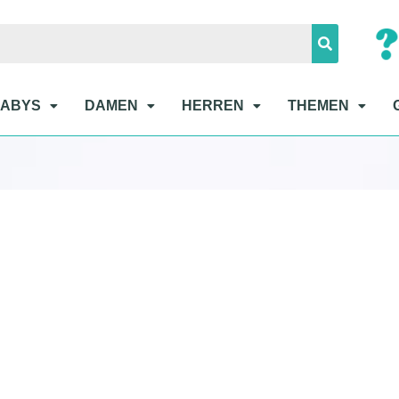
BABYS
DAMEN
HERREN
THEMEN