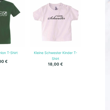
hlon T-Shirt
Kleine Schwester Kinder T-
Shirt
,00
€
18,00
€