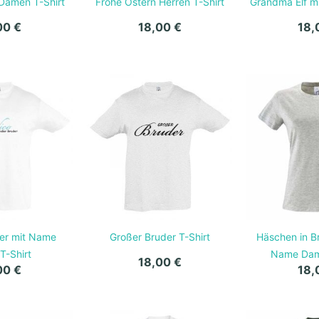
Damen T-Shirt
Frohe Ostern Herren T-Shirt
Grandma Elf m
00
€
18,00
€
18
er mit Name
Großer Bruder T-Shirt
Häschen in B
T-Shirt
Name Dam
18,00
€
00
€
18