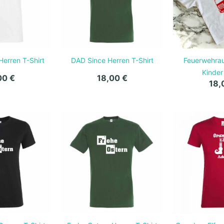
Herren T-Shirt
DAD Since Herren T-Shirt
Feuerwehra
Kinder
00
€
18,00
€
18