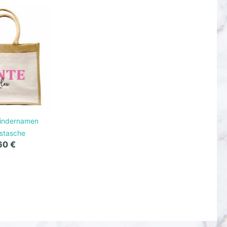
Kindernamen
fstasche
,60
€