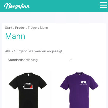
Zum
Inhalt
springen
Start
/ Produkt Träger / Mann
Mann
Alle 24 Ergebnisse werden angezeigt