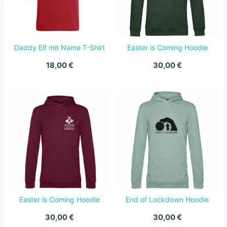
Daddy Elf mit Name T-Shirt
Easter is Coming Hoodie
18,00
€
30,00
€
Easter is Coming Hoodie
End of Lockdown Hoodie
30,00
€
30,00
€