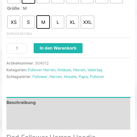
Größe
: M
XS
S
M
L
XL
XXL
ZURÜCKSETZEN
In den Warenkorb
Artikelnummer:
304012
Kategorien:
Pullover Herren
,
Anlässe
,
Herren
,
Vatertag
Schlagwörter:
Follower
,
Herren
,
Hoodie
,
Papa
,
Pullover
Beschreibung
Zusätzliche Informationen
Rezensionen (0)