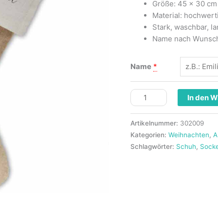
Größe: 45 x 30 cm
Material: hochwer
Stark, waschbar, la
Name nach Wunsc
Name
*
In den 
Artikelnummer:
302009
Kategorien:
Weihnachten
,
A
Schlagwörter:
Schuh
,
Sock