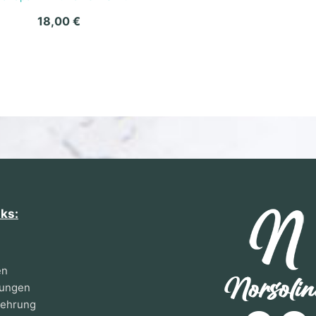
18,00
€
nks:
en
gungen
lehrung