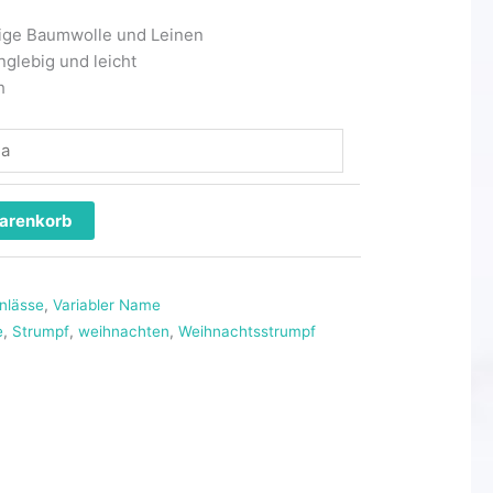
tige Baumwolle und Leinen
nglebig und leicht
h
Warenkorb
nlässe
,
Variabler Name
e
,
Strumpf
,
weihnachten
,
Weihnachtsstrumpf