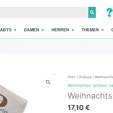
BABYS
DAMEN
HERREN
THEMEN
Weihnachtsstrumpf
Start
/
Anlässe
/
Weihnacht
Menge
Weihnachten
,
Anlässe
,
Va
Weihnachts
17,10
€