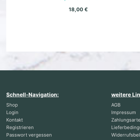
18,00
€
Schnell-Navigation:
weitere Li
Shop
AGB
Login
Impressum
Kontakt
Zahlungsart
Registrieren
Lieferbedin
Passwort vergessen
Widerrufsbe