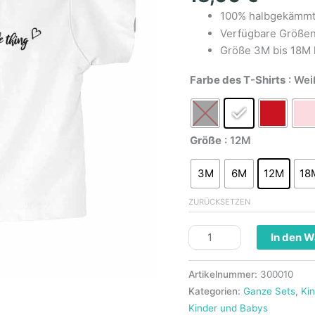
100% halbgekämmt
Verfügbare Größe
Größe 3M bis 18M 
Farbe des T-Shirts
: Wei
Größe
: 12M
3M
6M
12M
18
ZURÜCKSETZEN
In den 
Artikelnummer:
300010
Kategorien:
Ganze Sets
,
Ki
Kinder und Babys