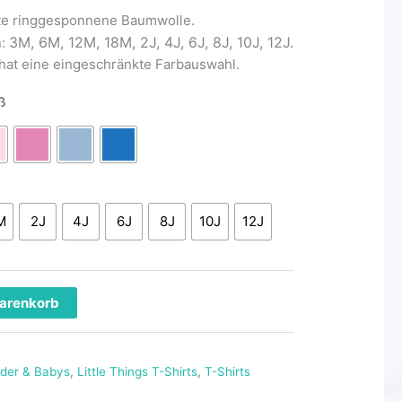
e ringgesponnene Baumwolle.
3M, 6M, 12M, 18M, 2J, 4J, 6J, 8J, 10J, 12J.
n:
hat eine eingeschränkte Farbauswahl.
ß
M
2J
4J
6J
8J
10J
12J
Warenkorb
nder & Babys
,
Little Things T-Shirts
,
T-Shirts