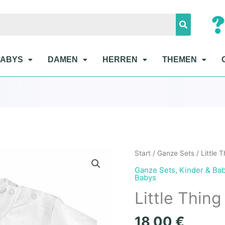
BABYS
DAMEN
HERREN
THEMEN
Little
Start
/
Ganze Sets
/
Little 
Thing
Ganze Sets
,
Kinder & Ba
Kinder
Babys
T-
Little Thing
Shirt
Menge
18,00
€