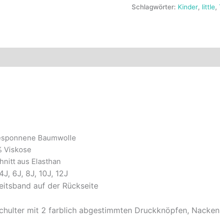
Schlagwörter:
Kinder
,
little
,
Rezensionen (0)
esponnene Baumwolle
% Viskose
nitt aus Elasthan
J, 6J, 8J, 10J, 12J
eitsband auf der Rückseite
chulter mit 2 farblich abgestimmten Druckknöpfen, Nacken